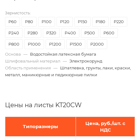
Зернистость:
P60
Р80
Р100
P120
P150
P180
P220
P240
P280
P320
P400
P500
P600
P800
P1000
P1200
P1500
P2000
Основа
—
Водостойкая латексная бумага
Шлифовальный материал
—
Электрокорунд
Область применения
—
Шпатлевка, грунты, лаки, краски,
металл, маникюрные и педикюрные пилки
Цены на листы KT20CW
Цена, руб./шт. с
Типоразмеры
НДС