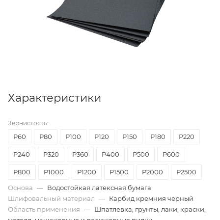
Характеристики
Зернистость:
P60
Р80
Р100
P120
P150
P180
P220
P240
P320
P360
P400
P500
P600
P800
P1000
P1200
P1500
P2000
P2500
Основа
—
Водостойкая латексная бумага
Шлифовальный материал
—
Карбид кремния черный
Область применения
—
Шпатлевка, грунты, лаки, краски,
металл, маникюрные и педикюрные пилки