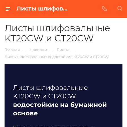
Листы шлифовальные водостойкие в Казани. Купить недорого от Абразивного Завода.
Листы шлифовальные
KT20CW и CT20CW
—
—
—
Главная
Новинки
Листы
Листы шлифовальные водостойкие KT20CW и CT20CW
Листы шлифовальные
KT20CW и CT20CW
водостойкие на бумажной
основе