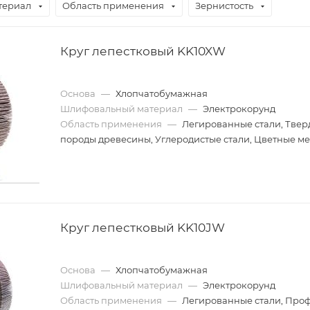
териал
Область применения
Зернистость
Круг лепестковый KK10XW
Основа
—
Хлопчатобумажная
Шлифовальный материал
—
Электрокорунд
Область применения
—
Легированные стали, Твер
породы древесины, Углеродистые стали, Цветные м
Круг лепестковый KK10JW
Основа
—
Хлопчатобумажная
Шлифовальный материал
—
Электрокорунд
Область применения
—
Легированные стали, Про