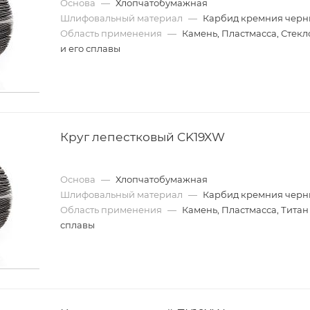
Основа
—
Хлопчатобумажная
Шлифовальный материал
—
Карбид кремния чер
Область применения
—
Камень, Пластмасса, Стекл
и его сплавы
Круг лепестковый CK19XW
Основа
—
Хлопчатобумажная
Шлифовальный материал
—
Карбид кремния чер
Область применения
—
Камень, Пластмасса, Титан 
сплавы