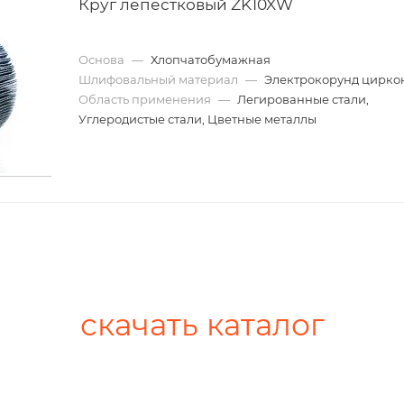
Круг лепестковый ZK10XW
Основа
—
Хлопчатобумажная
Шлифовальный материал
—
Электрокорунд цирк
Область применения
—
Легированные стали,
Углеродистые стали, Цветные металлы
скачать каталог