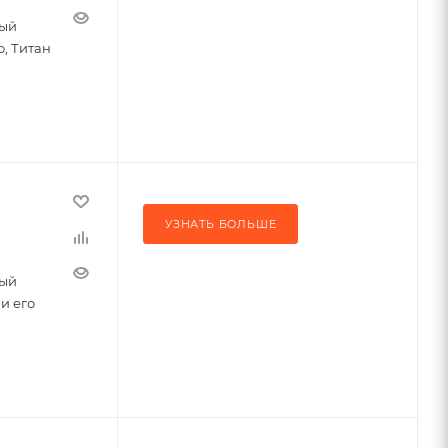
ный
о, Титан
УЗНАТЬ БОЛЬШЕ
ный
и его