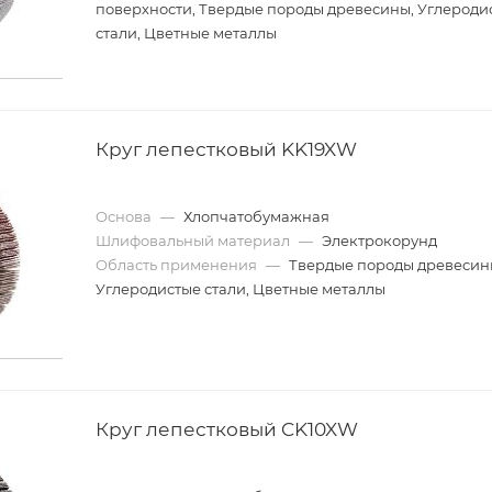
поверхности, Твердые породы древесины, Углероди
стали, Цветные металлы
Круг лепестковый KK19XW
Основа
—
Хлопчатобумажная
Шлифовальный материал
—
Электрокорунд
Область применения
—
Твердые породы древесин
Углеродистые стали, Цветные металлы
Круг лепестковый CK10XW