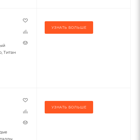
УЗНАТЬ БОЛЬШЕ
ный
о, Титан
УЗНАТЬ БОЛЬШЕ
дые
еталлы