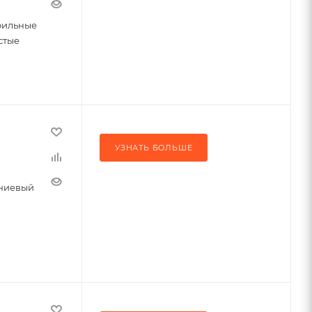
фильные
стые
УЗНАТЬ БОЛЬШЕ
ониевый