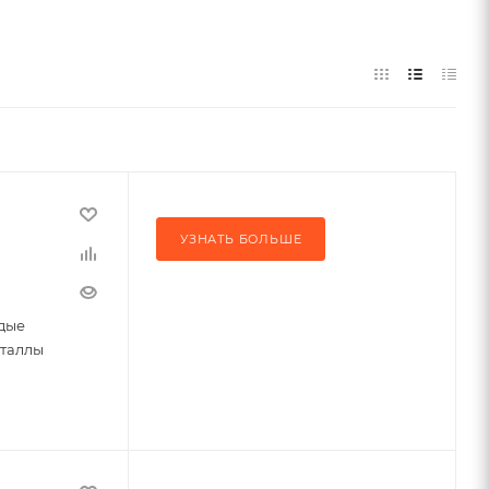
УЗНАТЬ БОЛЬШЕ
дые
еталлы