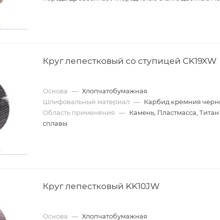
Круг лепестковый со ступицей CK19XW
Основа
—
Хлопчатобумажная
Шлифовальный материал
—
Карбид кремния чер
Область применения
—
Камень, Пластмасса, Титан 
сплавы
Круг лепестковый KK10JW
Основа
—
Хлопчатобумажная