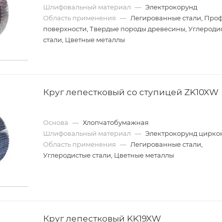
Шлифовальный материал
—
Электрокорунд
Область применения
—
Легированные стали, Про
поверхности, Твердые породы древесины, Углероди
стали, Цветные металлы
Круг лепестковый со ступицей ZK10XW
Основа
—
Хлопчатобумажная
Шлифовальный материал
—
Электрокорунд цирк
Область применения
—
Легированные стали,
Углеродистые стали, Цветные металлы
Круг лепестковый KK19XW