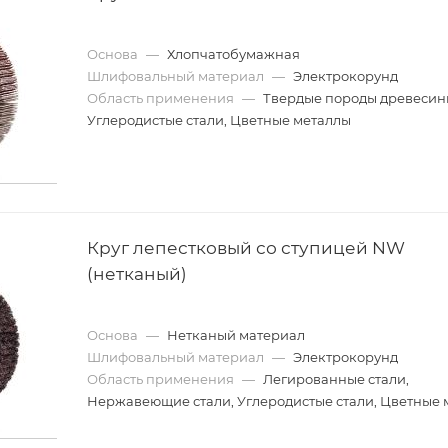
Основа
—
Хлопчатобумажная
Шлифовальный материал
—
Электрокорунд
Область применения
—
Твердые породы древесин
Углеродистые стали, Цветные металлы
Круг лепестковый со ступицей NW
(нетканый)
Основа
—
Нетканый материал
Шлифовальный материал
—
Электрокорунд
Область применения
—
Легированные стали,
Нержавеющие стали, Углеродистые стали, Цветные 