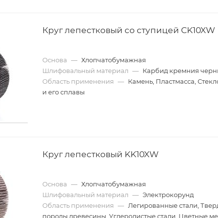
Круг лепестковый со ступицей CK10XW
Основа
—
Хлопчатобумажная
Шлифовальный материал
—
Карбид кремния чер
Область применения
—
Камень, Пластмасса, Стекл
и его сплавы
Круг лепестковый KK10XW
Основа
—
Хлопчатобумажная
Шлифовальный материал
—
Электрокорунд
Область применения
—
Легированные стали, Твер
породы древесины, Углеродистые стали, Цветные м