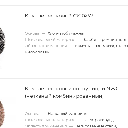
Круг лепестковый CK10XW
Основа
—
Хлопчатобумажная
Шлифовальный материал
—
Карбид кремния чер
Область применения
—
Камень, Пластмасса, Стекл
и его сплавы
Круг лепестковый со ступицей NWC
(нетканый комбинированный)
Основа
—
Нетканый материал
Шлифовальный материал
—
Электрокорунд
Область применения
—
Легированные стали,