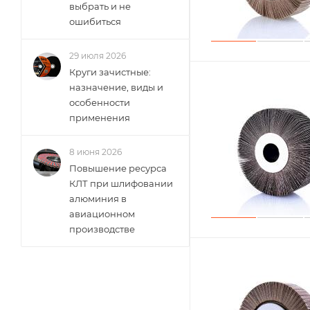
выбрать и не
ошибиться
29 июля 2026
Круги зачистные:
назначение, виды и
особенности
применения
8 июня 2026
Повышение ресурса
КЛТ при шлифовании
алюминия в
авиационном
производстве