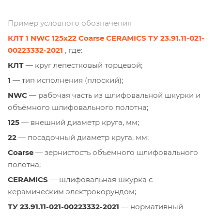
Пример условного обозначения
КЛТ 1 NWC 125х22 Coarse CERAMICS ТУ 23.91.11-021-
00223332-2021
, где:
КЛТ
— круг лепестковый торцевой;
1
— тип исполнения (плоский);
NWC
— рабочая часть из шлифовальной шкурки и
объёмного шлифовального полотна;
125
— внешний диаметр круга, мм;
22
— посадочный диаметр круга, мм;
Coarse
— зернистость объёмного шлифовального
полотна;
CERAMICS
— шлифовальная шкурка с
керамическим электрокорундом;
ТУ 23.91.11-021-00223332-2021
— нормативный