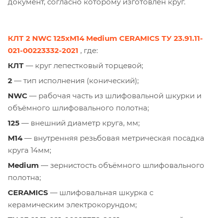
документ, согласно которому изготовлен круг.
КЛТ 2 NWC 125хМ14 Medium CERAMICS ТУ 23.91.11-
021-00223332-2021
, где:
КЛТ
— круг лепестковый торцевой;
2
— тип исполнения (конический);
NWC
— рабочая часть из шлифовальной шкурки и
объёмного шлифовального полотна;
125
— внешний диаметр круга, мм;
М14
— внутренняя резьбовая метрическая посадка
круга 14мм;
Medium
— зернистость объёмного шлифовального
полотна;
CERAMICS
— шлифовальная шкурка с
керамическим электрокорундом;