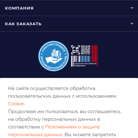
КОМПАНИЯ
КАК ЗАКАЗАТЬ
8 (800) 333-0-332
На сайте осуществляется обработка
kazan@belabraziv.ru
пользовательских данных с использованием
Cookie
.
Казань, Магистральная, 4
Продолжая им пользоваться, вы соглашаетесь
на обработку персональных данных в
соответствии с
Положением о защите
персональных данных
. Вы можете запретить